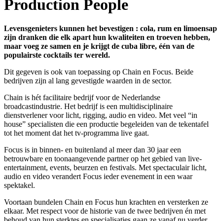
Production People
Levensgenieters kunnen het bevestigen : cola, rum en limoensap
zijn dranken die elk apart hun kwaliteiten en troeven hebben,
maar voeg ze samen en je krijgt de cuba libre, één van de
populairste cocktails ter wereld.
Dit gegeven is ook van toepassing op Chain en Focus. Beide
bedrijven zijn al lang gevestigde waarden in de sector.
Chain is hét facilitaire bedrijf voor de Nederlandse
broadcastindustrie. Het bedrijf is een multidisciplinaire
dienstverlener voor licht, rigging, audio en video. Met veel “in
house” specialisten die een productie begeleiden van de tekentafel
tot het moment dat het tv-programma live gaat.
Focus is in binnen- en buitenland al meer dan 30 jaar een
betrouwbare en toonaangevende partner op het gebied van live-
entertainment, events, beurzen en festivals. Met spectaculair licht,
audio en video verandert Focus ieder evenement in een waar
spektakel.
Voortaan bundelen Chain en Focus hun krachten en versterken ze
elkaar. Met respect voor de historie van de twee bedrijven én met
behoud van hun sterktes en specialisaties gaan ze vanaf nu verder