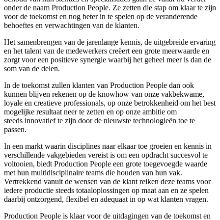
onder de naam Production People. Ze zetten die stap om klaar te zijn
voor de toekomst en nog beter in te spelen op de veranderende
behoeftes en verwachtingen van de klanten.
Het samenbrengen van de jarenlange kennis, de uitgebreide ervaring
en het talent van de medewerkers creëert een grote meerwaarde en
zorgt voor een positieve synergie waarbij het geheel meer is dan de
som van de delen.
In de toekomst zullen klanten van Production People dan ook
kunnen blijven rekenen op de knowhow van onze vakbekwame,
loyale en creatieve professionals, op onze betrokkenheid om het best
mogelijke resultaat neer te zetten en op onze ambitie om
steeds innovatief te zijn door de nieuwste technologieën toe te
passen.
In een markt waarin disciplines naar elkaar toe groeien en kennis in
verschillende vakgebieden vereist is om een opdracht succesvol te
voltooien, biedt Production People een grote toegevoegde waarde
met hun multidisciplinaire teams die houden van hun vak.
Vertrekkend vanuit de wensen van de klant reiken deze teams voor
iedere productie steeds totaaloplossingen op maat aan en ze spelen
daarbij ontzorgend, flexibel en adequaat in op wat klanten vragen.
Production People is klaar voor de uitdagingen van de toekomst en