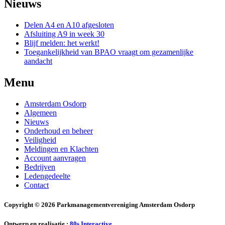
Nieuws
Delen A4 en A10 afgesloten
Afsluiting A9 in week 30
Blijf melden: het werkt!
Toegankelijkheid van BPAO vraagt om gezamenlijke
aandacht
Menu
Amsterdam Osdorp
Algemeen
Nieuws
Onderhoud en beheer
Veiligheid
Meldingen en Klachten
Account aanvragen
Bedrijven
Ledengedeelte
Contact
Copyright © 2026 Parkmanagementvereniging Amsterdam Osdorp
Ontwerp en realisatie :
80s Interactive