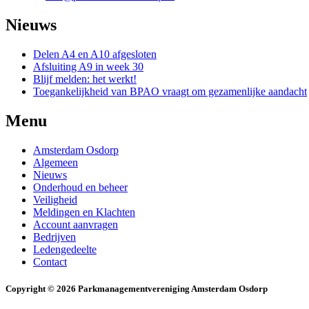
Nieuws
Delen A4 en A10 afgesloten
Afsluiting A9 in week 30
Blijf melden: het werkt!
Toegankelijkheid van BPAO vraagt om gezamenlijke aandacht
Menu
Amsterdam Osdorp
Algemeen
Nieuws
Onderhoud en beheer
Veiligheid
Meldingen en Klachten
Account aanvragen
Bedrijven
Ledengedeelte
Contact
Copyright © 2026 Parkmanagementvereniging Amsterdam Osdorp