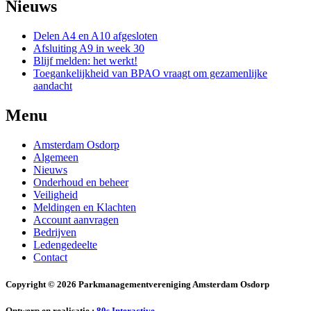
Nieuws
Delen A4 en A10 afgesloten
Afsluiting A9 in week 30
Blijf melden: het werkt!
Toegankelijkheid van BPAO vraagt om gezamenlijke
aandacht
Menu
Amsterdam Osdorp
Algemeen
Nieuws
Onderhoud en beheer
Veiligheid
Meldingen en Klachten
Account aanvragen
Bedrijven
Ledengedeelte
Contact
Copyright © 2026 Parkmanagementvereniging Amsterdam Osdorp
Ontwerp en realisatie :
80s Interactive