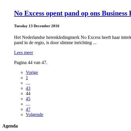
No Excess opent pand op ons Business
Tuesday 13 December 2016
Het Nederlandse herenkledingmerk No Excess heeft haar intre
pand in de regio, is door slimme inrichting ...
Lees meer
Pagina 44 van 47.
Vorige
1
....
43
44
45
....
47
Volgende
Agenda